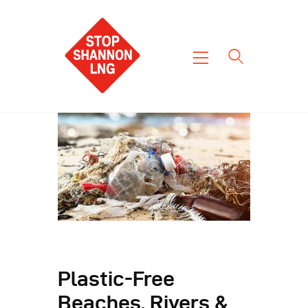
Home
About Us
News
Get Involved
Contact Us
Blog
Plastic-Free
Beaches, Rivers &