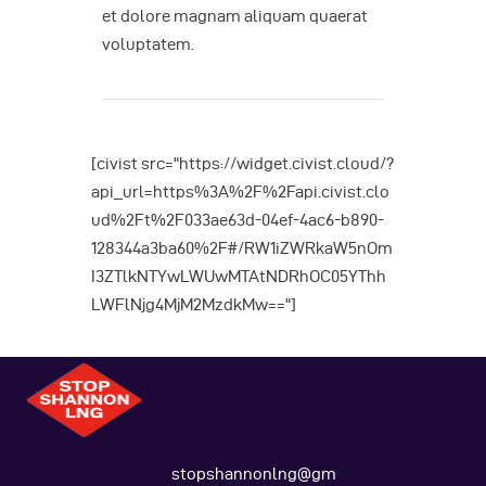
et dolore magnam aliquam quaerat
voluptatem.
[civist src="https://widget.civist.cloud/?
api_url=https%3A%2F%2Fapi.civist.clo
ud%2Ft%2F033ae63d-04ef-4ac6-b890-
128344a3ba60%2F#/RW1iZWRkaW5nOm
I3ZTlkNTYwLWUwMTAtNDRhOC05YThh
LWFlNjg4MjM2MzdkMw=="]
stopshannonlng@gm