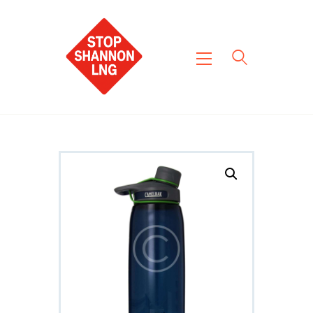
Home
About Us
News
Get Involved
Contact Us
Blog